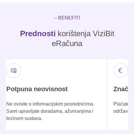
– BENEFITI
Prednosti
korištenja ViziBit
eRačuna
Potpuna neovisnost
Značaj
Ne ovisite o informacijskim posrednicima.
Plaćate f
Sami upravljate doradama, ažuriranjima i
održavanj
brzinom sustava.