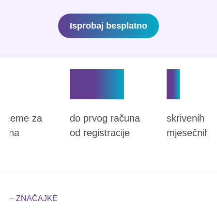
Isprobaj besplatno
c
5min
0
vrijeme za
do prvog računa
skrivenih tr
ačuna
od registracije
mjesečnih p
– ZNAČAJKE