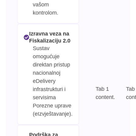
vašom
kontrolom.
Izravna veza na
Fiskalizaciju 2.0
Sustav
omogućuje
direktan pristup
nacionalnoj
eDelivery
Tab 1
Tab
infrastrukturi i
content.
cont
servisima
Porezne uprave
(eIzvještavanje).
Podrška za