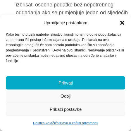
izbrisati osobne podatke bez nepotrebnog
odgađanja ako se primjenjuje jedan od sljedećih
razloga:
Upravljanje pristankom
Kako bismo pružili najbolje iskustvo, koristimo tehnologije poput kolačića
osobni podaci više nisu nužni u odnosu na svrhe
za pohranu i/ili pristup informacijama o uređaju. Pristanak na ove
u koje su prikupljeni ili na drugi način obrađeni;
tehnologije omogućit će nam obradu podataka kao što su ponašanje
pregledavanja ili jedinstveni ID-ovi na ovoj stranici. Nedavanje pristanka ili
ispitanik povuče privolu na kojoj se obrada
povlačenje pristanka može negativno utjecati na određene značajke i
temelji i ako ne postoji druga pravna osnova za
funkcije.
obradu;
ispitanik uloži prigovor na obradu, a legitimni
Prihvati
razlozi za ostvarivanje prava na brisanje
prevladavaju nad legitimnim razlozima Vlasnika
Odbij
podataka/Voditelja obrade za obradu i/ili pohranu
osobnih podataka;
Prikaži postavke
osobni podaci su nezakonito obrađeni;
osobni podaci moraju se brisati radi poštivanja
Politika kolačića
Izjava o zaštiti privatnosti