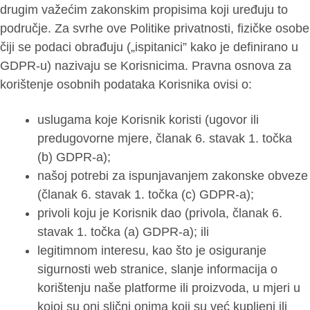
drugim važećim zakonskim propisima koji uređuju to
područje. Za svrhe ove Politike privatnosti, fizičke osobe
čiji se podaci obrađuju („ispitanici” kako je definirano u
GDPR-u) nazivaju se Korisnicima. Pravna osnova za
korištenje osobnih podataka Korisnika ovisi o:
uslugama koje Korisnik koristi (ugovor ili
predugovorne mjere, članak 6. stavak 1. točka
(b) GDPR-a);
našoj potrebi za ispunjavanjem zakonske obveze
(članak 6. stavak 1. točka (c) GDPR-a);
privoli koju je Korisnik dao (privola, članak 6.
stavak 1. točka (a) GDPR-a); ili
legitimnom interesu, kao što je osiguranje
sigurnosti web stranice, slanje informacija o
korištenju naše platforme ili proizvoda, u mjeri u
kojoj su oni slični onima koji su već kupljeni ili