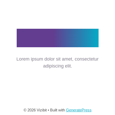
Skip
M
to
content
Certifications
Lorem ipsum dolor sit amet, consectetur
adipiscing elit.
© 2026 Vizibit
• Built with
GeneratePress