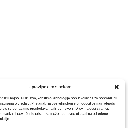
Upravljanje pristankom
ružili najbolje iskustvo, koristimo tehnologije poput kolačića za pohranu i/ili
rmacijama o uređaju. Pristanak na ove tehnologije omogućit će nam obradu
 što su ponašanje pregledavanja ili jedinstveni ID-ovi na ovoj stranici.
istanka ili povlačenje pristanka može negativno utjecati na određene
nkcije.