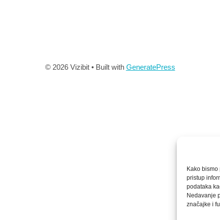
© 2026 Vizibit
• Built with
GeneratePress
Kako bismo p
pristup info
podataka kao
Nedavanje pr
značajke i fu