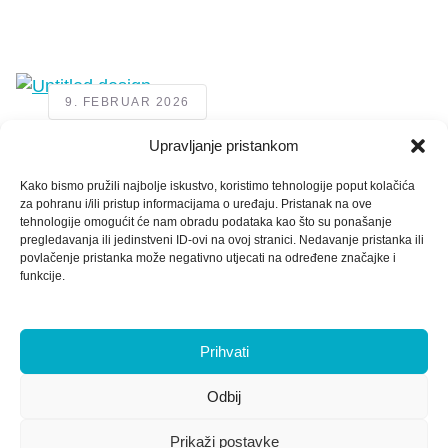
9. FEBRUAR 2026
Upravljanje pristankom
Fiskalisierung 2.0 in der Praxis: Wo sind die
Rechnungen geblieben? Die Wahrheit über
Kako bismo pružili najbolje iskustvo, koristimo tehnologije poput kolačića
„Lücken“ im Zähler und B2C-Transaktionen
za pohranu i/ili pristup informacijama o uređaju. Pristanak na ove
tehnologije omogućit će nam obradu podataka kao što su ponašanje
pregledavanja ili jedinstveni ID-ovi na ovoj stranici. Nedavanje pristanka ili
povlačenje pristanka može negativno utjecati na određene značajke i
funkcije.
Prihvati
Odbij
Datenschutzerklärung
Kontakt
Prikaži postavke