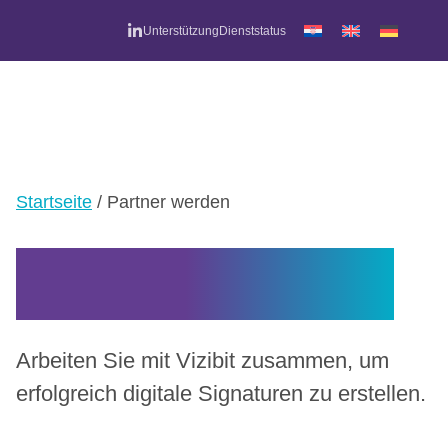
Zum
Unterstützung
Dienststatus
Inhalt
springen
M
Startseite
/
Partner werden
Partner werden
Arbeiten Sie mit Vizibit zusammen, um
erfolgreich digitale Signaturen zu erstellen.