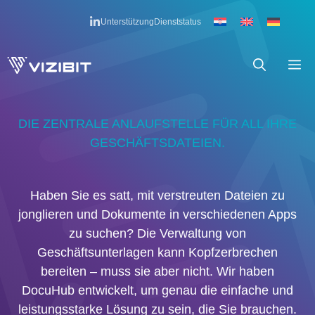
Zum
Unterstützung
Dienststatus
Inhalt
springen
M
DIE ZENTRALE ANLAUFSTELLE FÜR ALL IHRE
GESCHÄFTSDATEIEN.
Haben Sie es satt, mit verstreuten Dateien zu
jonglieren und Dokumente in verschiedenen Apps
zu suchen? Die Verwaltung von
Geschäftsunterlagen kann Kopfzerbrechen
bereiten – muss sie aber nicht. Wir haben
DocuHub entwickelt, um genau die einfache und
leistungsstarke Lösung zu sein, die Sie brauchen.