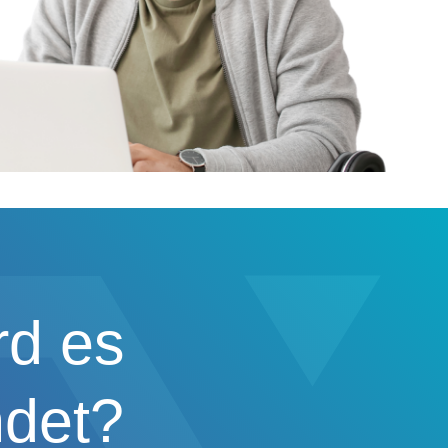
rd es
det?