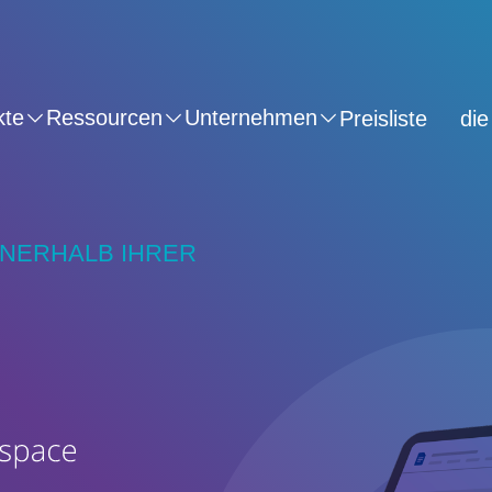
kte
Ressourcen
Unternehmen
Preisliste
die
NNERHALB IHRER