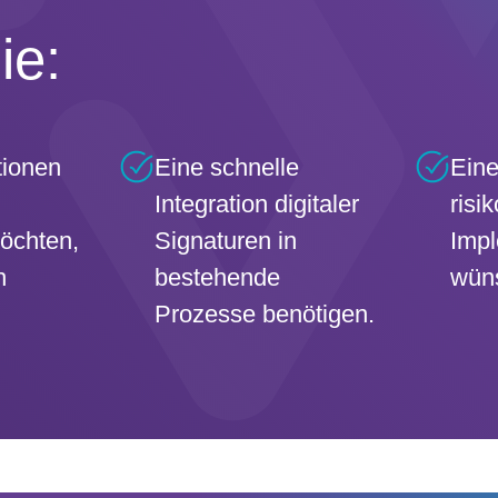
ie:
tionen
Eine schnelle
Eine
Integration digitaler
risi
möchten,
Signaturen in
Impl
h
bestehende
wün
Prozesse benötigen.