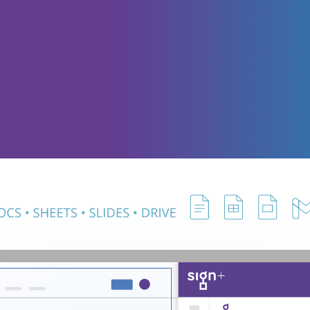
 es in Google W
Kako je integrir
Workspace?