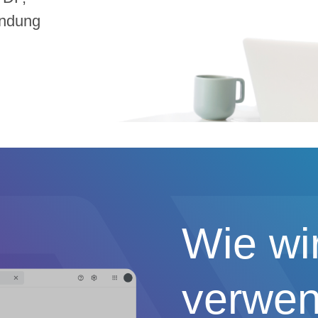
endung
Wie wi
verwen