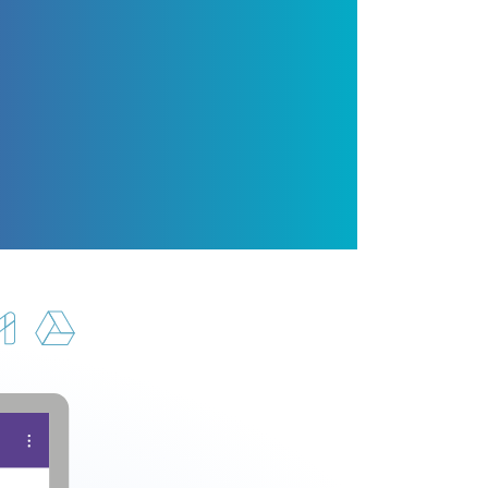
orkspace
ano u Google