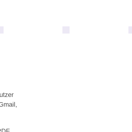
utzer
 Gmail,
PDF,