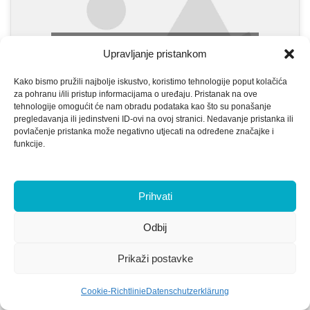
Klicke hier, um Marketing-Cookies zu
Upravljanje pristankom
akzeptieren und diesen Inhalt zu aktivieren
Kako bismo pružili najbolje iskustvo, koristimo tehnologije poput kolačića
za pohranu i/ili pristup informacijama o uređaju. Pristanak na ove
tehnologije omogućit će nam obradu podataka kao što su ponašanje
pregledavanja ili jedinstveni ID-ovi na ovoj stranici. Nedavanje pristanka ili
povlačenje pristanka može negativno utjecati na određene značajke i
funkcije.
Prihvati
© 2026 Vizibit
• Erstellt mit
GeneratePress
Odbij
Prikaži postavke
Cookie-Richtlinie
Datenschutzerklärung