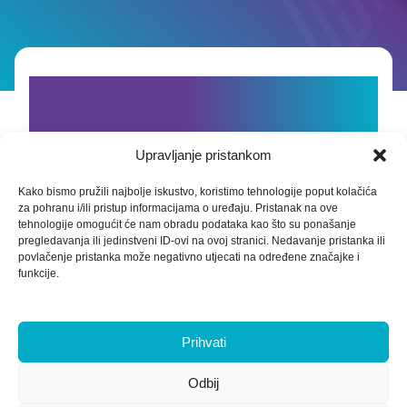
Sind Sie bereit für die
einfachste und sicherste
Upravljanje pristankom
E-Rechnung?
Kako bismo pružili najbolje iskustvo, koristimo tehnologije poput kolačića
za pohranu i/ili pristup informacijama o uređaju. Pristanak na ove
tehnologije omogućit će nam obradu podataka kao što su ponašanje
pregledavanja ili jedinstveni ID-ovi na ovoj stranici. Nedavanje pristanka ili
povlačenje pristanka može negativno utjecati na određene značajke i
funkcije.
KOSTENLOSE BERATUNG
ANFORDERN
Prihvati
Odbij