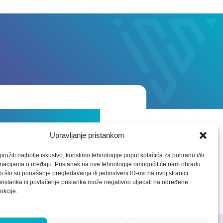
erfahren?
Upravljanje pristankom
ružili najbolje iskustvo, koristimo tehnologije poput kolačića za pohranu i/ili
rmacijama o uređaju. Pristanak na ove tehnologije omogućit će nam obradu
 što su ponašanje pregledavanja ili jedinstveni ID-ovi na ovoj stranici.
istanka ili povlačenje pristanka može negativno utjecati na određene
nkcije.