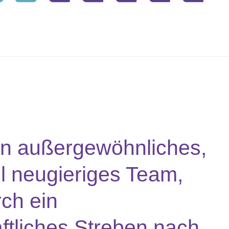
ein außergewöhnliches,
ell neugieriges Team,
rch ein
ftliches Streben nach