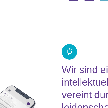
Wir sind 
intellektu
vereint du
leidenscha