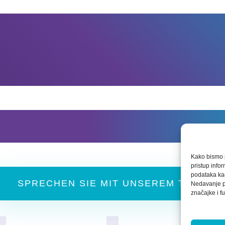
Sie mehr über uns 
Kako bismo p
pristup info
podataka kao
SPRECHEN SIE MIT UNSEREM TEAM
Nedavanje pr
značajke i fu